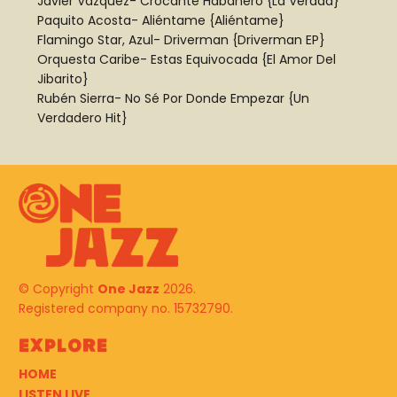
Javier Vazquez- Crocante Habanero {La Verdad}
Paquito Acosta- Aliéntame {Aliéntame}
Flamingo Star, Azul- Driverman {Driverman EP}
Orquesta Caribe- Estas Equivocada {El Amor Del
Jibarito}
Rubén Sierra- No Sé Por Donde Empezar {Un
Verdadero Hit}
© Copyright
One Jazz
2026.
Registered company no. 15732790.
Explore
HOME
LISTEN LIVE