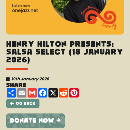
Henry Hilton presents:
Salsa Select (18 January
2026)
19th January 2026
Share
Share
Email
Gmail
Facebook
X
Reddit
Pinterest
Go Back